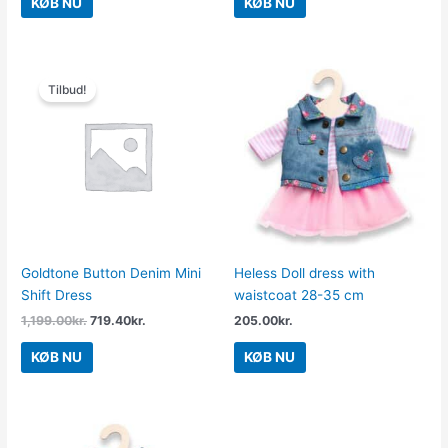
KØB NU
KØB NU
Den
Den
oprindelige
aktuelle
Tilbud!
pris
pris
var:
er:
1,199.00kr..
719.40kr..
Goldtone Button Denim Mini
Heless Doll dress with
Shift Dress
waistcoat 28-35 cm
1,199.00
kr.
719.40
kr.
205.00
kr.
KØB NU
KØB NU