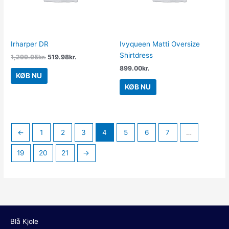
Irharper DR
Ivyqueen Matti Oversize
Shirtdress
1,299.95
kr.
519.98
kr.
899.00
kr.
KØB NU
KØB NU
←
1
2
3
4
5
6
7
…
19
20
21
→
Blå Kjole