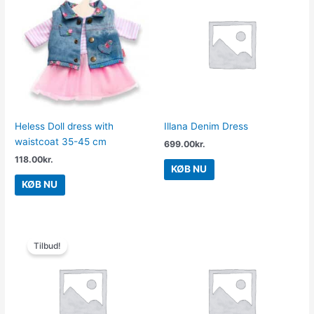
Heless Doll dress with
Illana Denim Dress
waistcoat 35-45 cm
699.00
kr.
118.00
kr.
KØB NU
KØB NU
Den
Den
oprindelige
aktuelle
Tilbud!
pris
pris
var:
er:
1,299.95kr..
519.98kr..