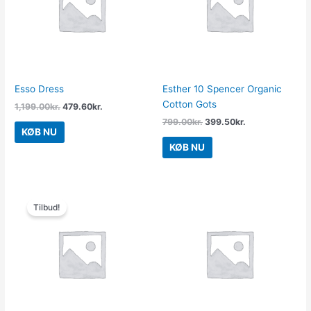
Esso Dress
Esther 10 Spencer Organic
Cotton Gots
1,199.00
kr.
479.60
kr.
799.00
kr.
399.50
kr.
KØB NU
KØB NU
Den
Den
oprindelige
aktuelle
Tilbud!
pris
pris
var:
er:
799.00kr..
399.50kr..