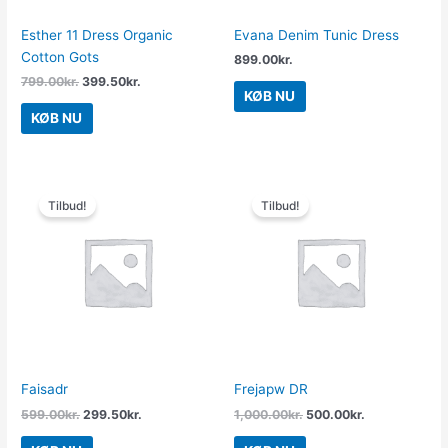
Esther 11 Dress Organic
Evana Denim Tunic Dress
Cotton Gots
899.00
kr.
799.00
kr.
399.50
kr.
KØB NU
KØB NU
Den
Den
Den
Den
oprindelige
aktuelle
oprindelige
aktuelle
Tilbud!
Tilbud!
pris
pris
pris
pris
var:
er:
var:
er:
599.00kr..
299.50kr..
1,000.00kr..
500.00kr..
Faisadr
Frejapw DR
599.00
kr.
299.50
kr.
1,000.00
kr.
500.00
kr.