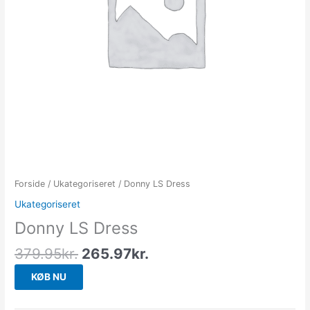
Forside
/
Ukategoriseret
/ Donny LS Dress
Ukategoriseret
Donny LS Dress
379.95
kr.
265.97
kr.
KØB NU