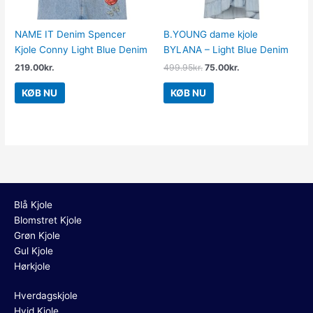
NAME IT Denim Spencer
B.YOUNG dame kjole
Kjole Conny Light Blue Denim
BYLANA – Light Blue Denim
219.00
kr.
499.95
kr.
75.00
kr.
KØB NU
KØB NU
Blå Kjole
Blomstret Kjole
Grøn Kjole
Gul Kjole
Hørkjole
Hverdagskjole
Hvid Kjole