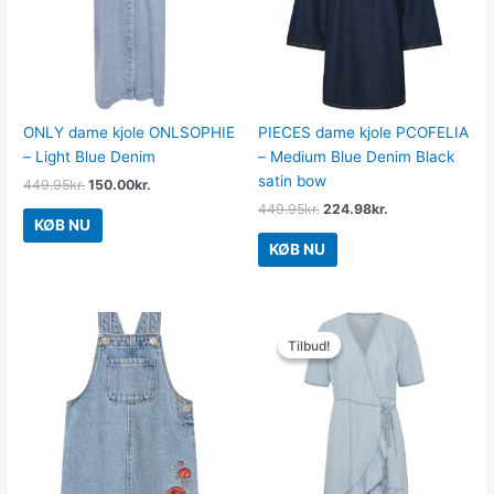
ONLY dame kjole ONLSOPHIE
PIECES dame kjole PCOFELIA
– Light Blue Denim
– Medium Blue Denim Black
satin bow
449.95
kr.
150.00
kr.
449.95
kr.
224.98
kr.
KØB NU
KØB NU
Den
Den
oprindelige
aktuelle
Tilbud!
Tilbud!
pris
pris
var:
er:
499.95kr..
75.00kr..