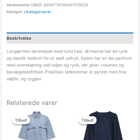
Varenummer (SKU):
8906716548451525839
Kategori:
Ukategoriseret
Beskrivelse
Langærmet denimkjole med rund hals. Ærmerne har let rynk
og elastik nederst for et sødt udtryk. Kjolen har en løs pasform
med overskæring ved taljen og rynk, der giver volumen og
bevægelsesfrihed. Praktiske sidelommer er pyntet med fine
sløjfer, og ryggen
Relaterede varer
Den
Den
Den
Den
oprindelige
aktuelle
oprindelige
aktuelle
Tilbud!
Tilbud!
Tilbud!
Tilbud!
pris
pris
pris
pris
var:
er:
var:
er:
449.95kr..
150.00kr..
449.95kr..
224.98kr..