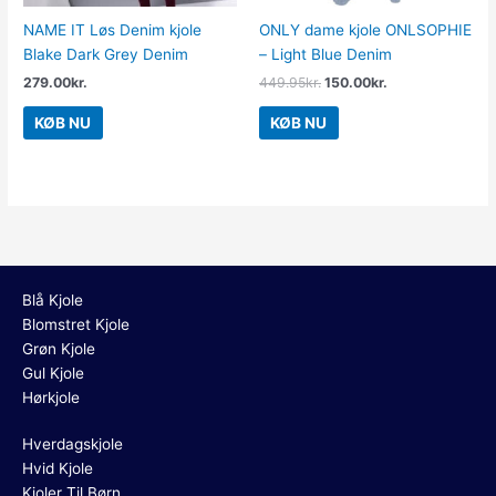
NAME IT Løs Denim kjole
ONLY dame kjole ONLSOPHIE
Blake Dark Grey Denim
– Light Blue Denim
279.00
kr.
449.95
kr.
150.00
kr.
KØB NU
KØB NU
Blå Kjole
Blomstret Kjole
Grøn Kjole
Gul Kjole
Hørkjole
Hverdagskjole
Hvid Kjole
Kjoler Til Børn