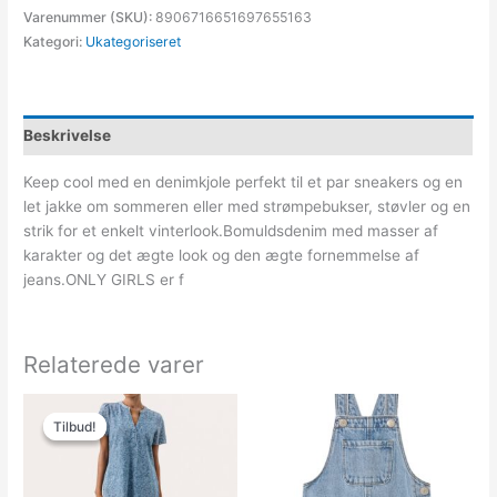
Varenummer (SKU):
8906716651697655163
Kategori:
Ukategoriseret
Beskrivelse
Keep cool med en denimkjole perfekt til et par sneakers og en
let jakke om sommeren eller med strømpebukser, støvler og en
strik for et enkelt vinterlook.Bomuldsdenim med masser af
karakter og det ægte look og den ægte fornemmelse af
jeans.ONLY GIRLS er f
Relaterede varer
Den
Den
oprindelige
aktuelle
Tilbud!
Tilbud!
pris
pris
var:
er:
900.00kr..
360.00kr..