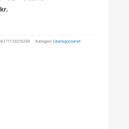
0
kr.
88371738018288
Kategori:
Ukategoriseret