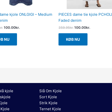
ame kjole ONLGIGI – Medium
PIECES dame tie kjole PCHOL
enim
Faded denim
kr.
100.00
kr.
359.95
kr.
100.00
kr.
ØB NU
KØB NU
lå kjole
Slå Om Kjole
skjole
Sort Kjole
jole
Strik Kjole
 Kjole
Ternet Kjole