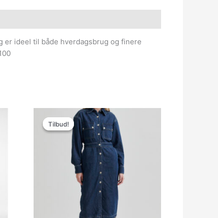
er ideel til både hverdagsbrug og finere
100
Den
Den
oprindelige
aktuelle
Tilbud!
Tilbud!
pris
pris
var:
er:
1,499.00kr..
599.60kr..