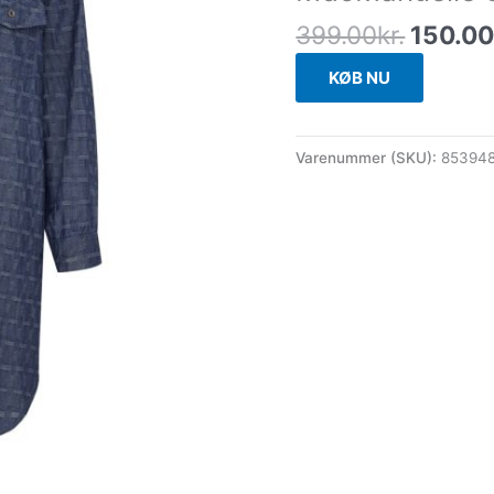
399.00
kr.
150.0
KØB NU
Varenummer (SKU):
85394