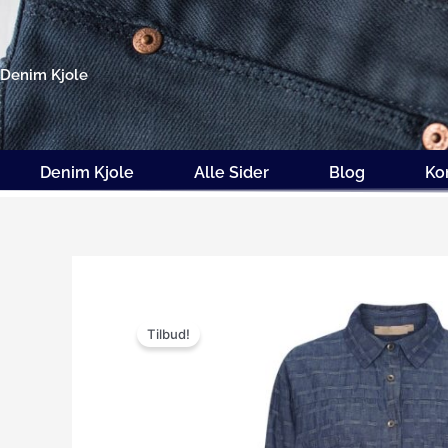
Gå
til
indholdet
Denim Kjole
Denim Kjole
Alle Sider
Blog
Ko
Tilbud!