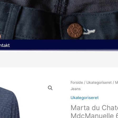
ntakt
Den
Forside
/
Ukategoriseret
/ M
oprind
Jeans
pris
Ukategoriseret
var:
Marta du Chat
399.00
MdcManuelle 