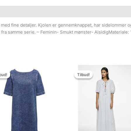
ed fine detaljer. Kjolen er gennemknappet, har sidelommer og 
fra samme serie. – Feminin- Smukt mønster- AlsidigMateriale: 
Den
Den
Den
Den
oprindelige
aktuelle
oprindelige
aktuelle
bud!
bud!
Tilbud!
Tilbud!
pris
pris
pris
pris
var:
er:
var:
er:
329.95kr..
100.00kr..
359.95kr..
100.00kr..