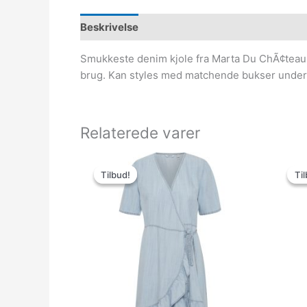
Beskrivelse
Smukkeste denim kjole fra Marta Du ChÃ¢teau m
brug. Kan styles med matchende bukser under 
Relaterede varer
Den
Den
oprindelige
aktuelle
Tilbud!
Tilbud!
Til
Til
pris
pris
var:
er:
499.95kr..
75.00kr..