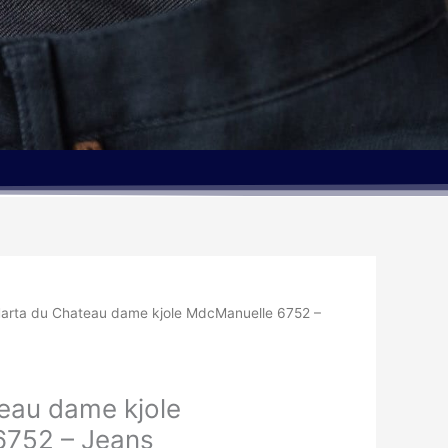
Den
arta du Chateau dame kjole MdcManuelle 6752 –
elige
aktuelle
pris
er:
eau dame kjole
kr..
150.00kr..
6752 – Jeans