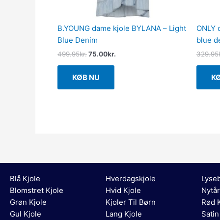
B.YOUNG dame kjole BYLANA – Light
ONLY d
Blue Denim
blue d
499.95
kr.
75.00
kr.
329.95
KØB NU
K
Blå Kjole
Hverdagskjole
Lyseb
Blomstret Kjole
Hvid Kjole
Nytår
Grøn Kjole
Kjoler Til Børn
Rød K
Gul Kjole
Lang Kjole
Satin