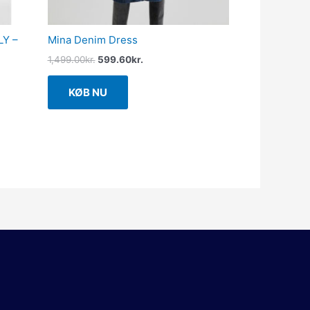
LY –
Mina Denim Dress
1,499.00
kr.
599.60
kr.
KØB NU