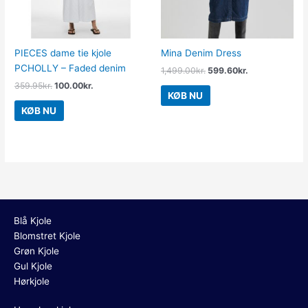
PIECES dame tie kjole
Mina Denim Dress
PCHOLLY – Faded denim
1,499.00
kr.
599.60
kr.
359.95
kr.
100.00
kr.
KØB NU
KØB NU
Blå Kjole
Blomstret Kjole
Grøn Kjole
Gul Kjole
Hørkjole