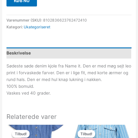
KØB NU
Varenummer (SKU):
8102836623762472410
Kategori:
Ukategoriseret
Beskrivelse
Sødeste søde denim kjole fra Name it. Den er med møg sejt leo
print i forvaskede farver. Den er i lige fit, med korte ærmer og
rund hals. Den er med hul knap lukning i nakken.
100% bomuld.
Vaskes ved 40 grader.
Relaterede varer
Den
Den
Den
Den
oprindelige
aktuelle
oprindelige
aktuelle
Tilbud!
Tilbud!
Tilbud!
Tilbud!
pris
pris
pris
pris