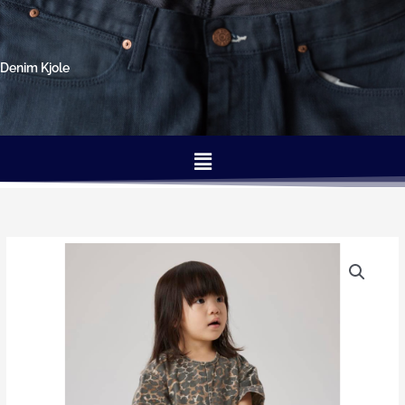
Gå
til
indholdet
Denim Kjole
Menu