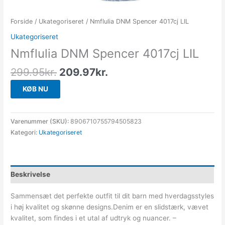
Forside
/
Ukategoriseret
/ Nmflulia DNM Spencer 4017cj LIL
Ukategoriseret
Nmflulia DNM Spencer 4017cj LIL
299.95
kr.
209.97
kr.
KØB NU
Varenummer (SKU):
8906710755794505823
Kategori:
Ukategoriseret
Beskrivelse
Sammensæt det perfekte outfit til dit barn med hverdagsstyles
i høj kvalitet og skønne designs.Denim er en slidstærk, vævet
kvalitet, som findes i et utal af udtryk og nuancer. –