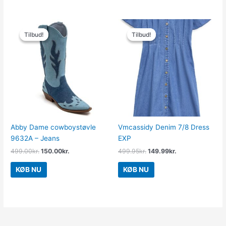
Den
Den
Den
Den
oprindelige
aktuelle
oprindelige
aktuelle
Tilbud!
Tilbud!
Tilbud!
Tilbud!
pris
pris
pris
pris
var:
er:
var:
er:
499.00kr..
150.00kr..
499.95kr..
149.99kr..
Abby Dame cowboystøvle
Vmcassidy Denim 7/8 Dress
9632A – Jeans
EXP
499.00
kr.
150.00
kr.
499.95
kr.
149.99
kr.
KØB NU
KØB NU