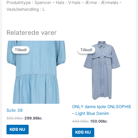
Produkttype : Spencer – Hals : V-hals – Ærme : Ærmeløs –
Vask/behandling : L
Relaterede varer
Den
Den
Den
Den
oprindelige
aktuelle
oprindelige
aktuelle
Tilbud!
Tilbud!
Tilbud!
Tilbud!
pris
pris
pris
pris
var:
er:
var:
er:
599.95kr..
299.98kr..
449.95kr..
150.00kr..
ONLY dame kjole ONLSOPHIE
Scliv 39
– Light Blue Denim
599.95
kr.
299.98
kr.
449.95
kr.
150.00
kr.
KØB NU
KØB NU