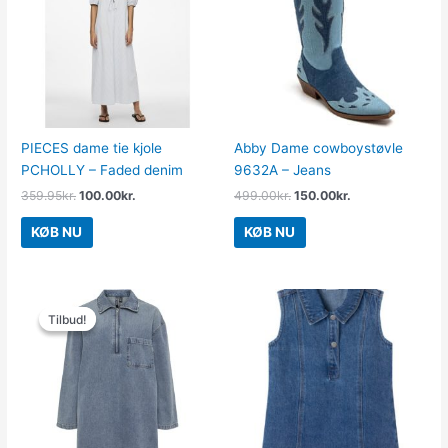
359.95kr..
100.00kr..
499.00kr..
150.00kr..
PIECES dame tie kjole
Abby Dame cowboystøvle
PCHOLLY – Faded denim
9632A – Jeans
359.95
kr.
100.00
kr.
499.00
kr.
150.00
kr.
KØB NU
KØB NU
Den
Den
oprindelige
aktuelle
Tilbud!
Tilbud!
pris
pris
var:
er:
379.95kr..
150.00kr..