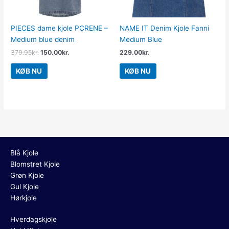
PIECES dame kjole PCRENE –
NAME IT Denim Kjole Fanni
Medium blue denim
Medium Blue
379.95
kr.
150.00
kr.
229.00
kr.
KØB NU
KØB NU
Blå Kjole
Blomstret Kjole
Grøn Kjole
Gul Kjole
Hørkjole
Hverdagskjole