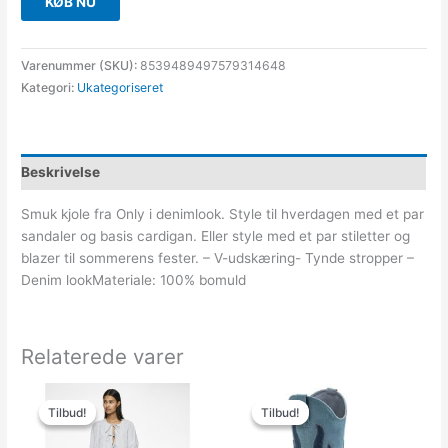
KØB NU
Varenummer (SKU):
8539489497579314648
Kategori:
Ukategoriseret
Beskrivelse
Smuk kjole fra Only i denimlook. Style til hverdagen med et par
sandaler og basis cardigan. Eller style med et par stiletter og
blazer til sommerens fester. – V-udskæring- Tynde stropper –
Denim lookMateriale: 100% bomuld
Relaterede varer
Den
Den
Den
Den
oprindelige
aktuelle
oprindelige
aktuelle
Tilbud!
Tilbud!
Tilbud!
Tilbud!
pris
pris
pris
pris
var:
er:
var:
er: