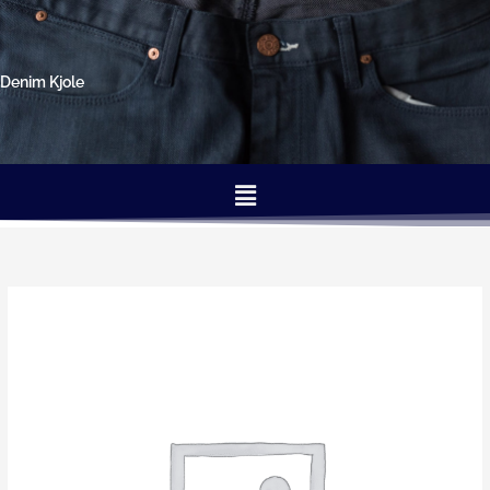
Gå
til
indholdet
Denim Kjole
Menu