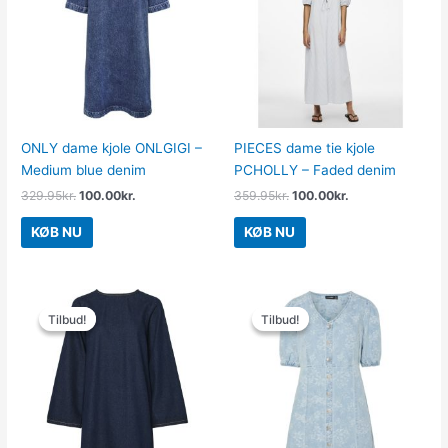
329.95kr..
100.00kr..
359.95kr..
100.00kr..
ONLY dame kjole ONLGIGI –
PIECES dame tie kjole
Medium blue denim
PCHOLLY – Faded denim
329.95
kr.
100.00
kr.
359.95
kr.
100.00
kr.
KØB NU
KØB NU
Den
Den
Den
Den
oprindelige
aktuelle
oprindelige
aktuelle
Tilbud!
Tilbud!
Tilbud!
Tilbud!
pris
pris
pris
pris
var:
er:
var:
er:
449.95kr..
224.98kr..
449.95kr..
224.98kr..