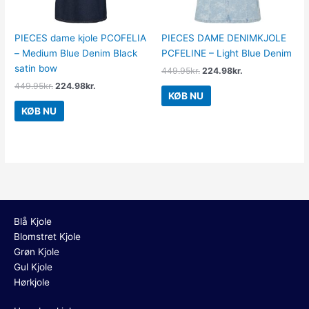
PIECES dame kjole PCOFELIA
PIECES DAME DENIMKJOLE
– Medium Blue Denim Black
PCFELINE – Light Blue Denim
satin bow
449.95
kr.
224.98
kr.
449.95
kr.
224.98
kr.
KØB NU
KØB NU
Blå Kjole
Blomstret Kjole
Grøn Kjole
Gul Kjole
Hørkjole