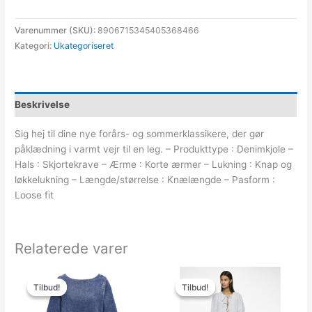
Varenummer (SKU):
8906715345405368466
Kategori:
Ukategoriseret
Beskrivelse
Sig hej til dine nye forårs- og sommerklassikere, der gør
påklædning i varmt vejr til en leg. – Produkttype : Denimkjole –
Hals : Skjortekrave – Ærme : Korte ærmer – Lukning : Knap og
løkkelukning – Længde/størrelse : Knælængde – Pasform :
Loose fit
Relaterede varer
Den
Den
Den
Den
oprindelige
aktuelle
oprindelige
aktuelle
Tilbud!
Tilbud!
Tilbud!
Tilbud!
pris
pris
pris
pris
var:
er:
var:
er: