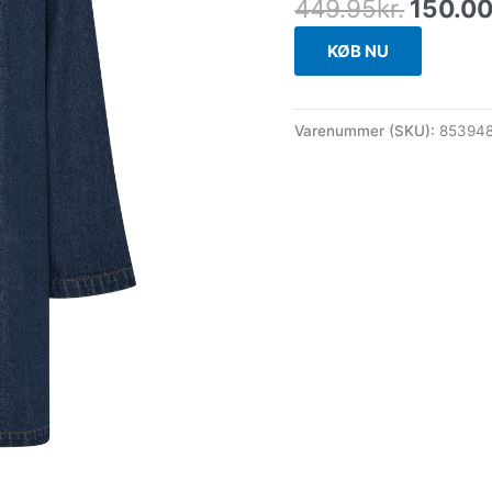
449.95
kr.
150.0
KØB NU
Varenummer (SKU):
85394