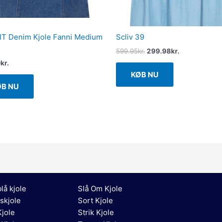
T Denim Kjole Fanni Medium
Scliv 39
599.95
kr.
299.98
kr.
0
kr.
KØB NU
ØB NU
lå kjole
Slå Om Kjole
skjole
Sort Kjole
jole
Strik Kjole