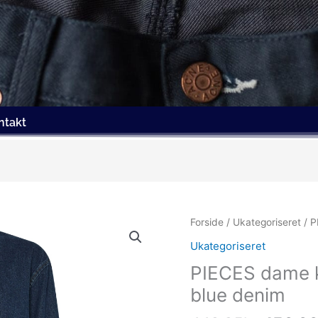
ntakt
Den
Forside
/
Ukategoriseret
/ P
oprind
Ukategoriseret
pris
PIECES dame 
var:
449.95
blue denim