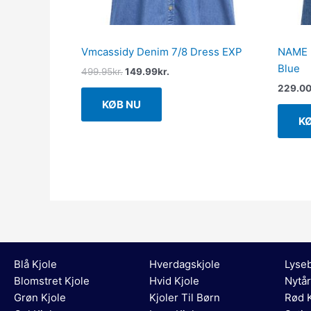
Vmcassidy Denim 7/8 Dress EXP
NAME I
Blue
499.95
kr.
149.99
kr.
229.0
KØB NU
K
Blå Kjole
Hverdagskjole
Lyseb
Blomstret Kjole
Hvid Kjole
Nytår
Grøn Kjole
Kjoler Til Børn
Rød K