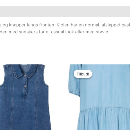
ve og knapper langs fronten. Kjolen har en normal, afslappet pas
 den med sneakers for et casual look eller med støvle
Den
Den
oprindelige
aktuelle
Tilbud!
Tilbud!
pris
pris
var:
er:
599.95kr..
299.98kr..