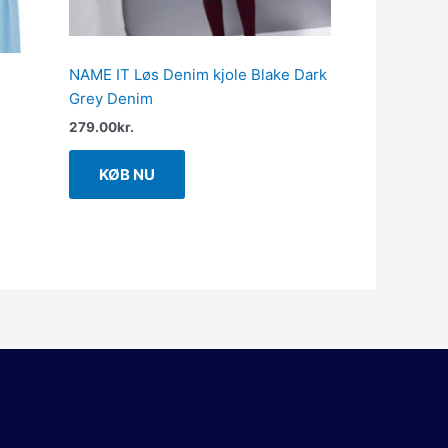
NAME IT Løs Denim kjole Blake Dark
Grey Denim
279.00
kr.
KØB NU