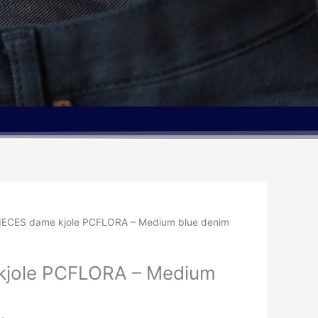
Den
IECES dame kjole PCFLORA – Medium blue denim
elige
aktuelle
pris
kjole PCFLORA – Medium
er:
kr..
150.00kr..