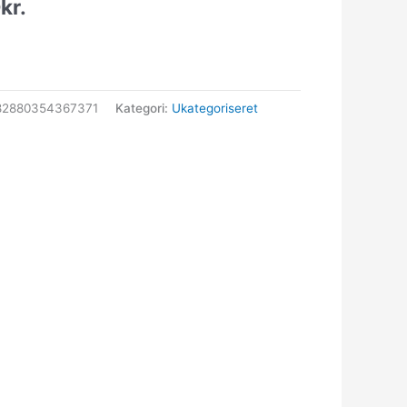
0
kr.
82880354367371
Kategori:
Ukategoriseret