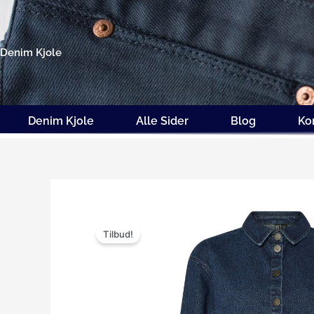
Gå
til
indholdet
Denim Kjole
Denim Kjole
Alle Sider
Blog
Ko
Tilbud!