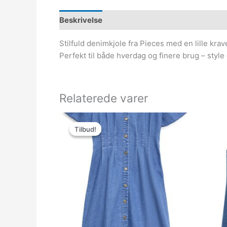
Beskrivelse
Stilfuld denimkjole fra Pieces med en lille kra
Perfekt til både hverdag og finere brug – style
Relaterede varer
Den
Den
oprindelige
aktuelle
Tilbud!
Tilbud!
pris
pris
var:
er:
499.95kr..
149.99kr..