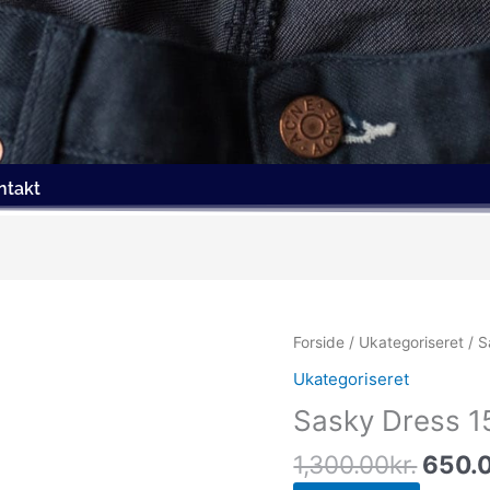
ntakt
Den
Forside
/
Ukategoriseret
/ S
oprin
Ukategoriseret
pris
Sasky Dress 
var:
1,300
1,300.00
kr.
650.