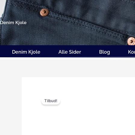
Gå
til
indholdet
Denim Kjole
Denim Kjole
Alle Sider
Blog
Ko
Tilbud!