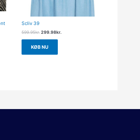
nt
Scliv 39
599.95
kr.
299.98
kr.
KØB NU