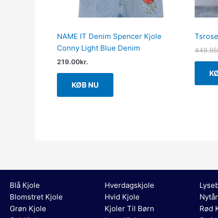
NAME IT Denim Spencer Kjole
Tsrose
Conny Light Blue Denim
449.95
219.00
kr.
K
KØB NU
Blå Kjole
Hverdagskjole
Lyseb
Blomstret Kjole
Hvid Kjole
Nytår
Grøn Kjole
Kjoler Til Børn
Rød K