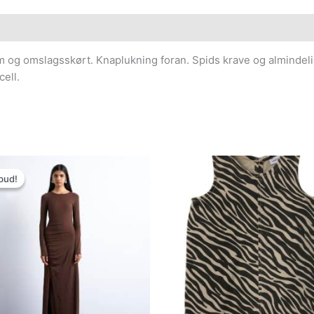
 og omslagsskørt. Knaplukning foran. Spids krave og almindeli
ell.
Den
Den
oprindelige
aktuelle
bud!
bud!
pris
pris
var:
er:
449.95kr..
134.99kr..