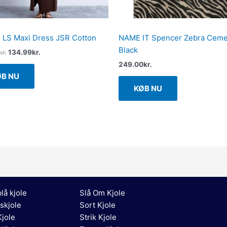
 LS Maxi Dress JSR Cotton
NAME IT Spencer Zebra Ceme
Black
kr.
134.99
kr.
249.00
kr.
ØB NU
KØB NU
lå kjole
Slå Om Kjole
skjole
Sort Kjole
jole
Strik Kjole