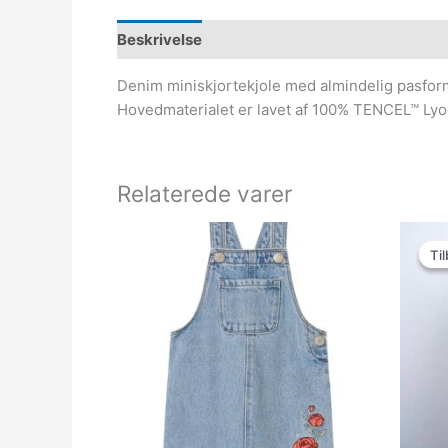
Beskrivelse
Denim miniskjortekjole med almindelig pasform
Hovedmaterialet er lavet af 100% TENCEL™ Lyoc
Relaterede varer
Til
Til