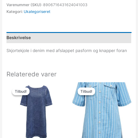
Varenummer (SKU):
8906716431624041003
Kategori:
Ukategoriseret
Beskrivelse
Skjortekjole i denim med afslappet pasform og knapper foran
Relaterede varer
Den
Den
Den
Den
oprindelige
aktuelle
oprindelige
aktuelle
Tilbud!
Tilbud!
Tilbud!
Tilbud!
pris
pris
pris
pris
var:
er:
var:
er:
329.95kr..
100.00kr..
599.95kr..
179.99kr..