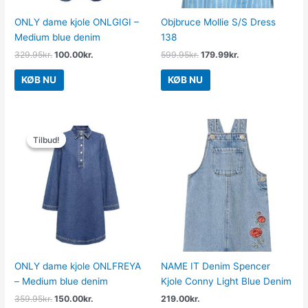
ONLY dame kjole ONLGIGI –
Objbruce Mollie S/S Dress
Medium blue denim
138
329.95
kr.
100.00
kr.
599.95
kr.
179.99
kr.
KØB NU
KØB NU
Den
Den
oprindelige
aktuelle
Tilbud!
Tilbud!
pris
pris
var:
er:
359.95kr..
150.00kr..
ONLY dame kjole ONLFREYA
NAME IT Denim Spencer
– Medium blue denim
Kjole Conny Light Blue Denim
359.95
kr.
150.00
kr.
219.00
kr.