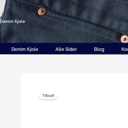
Gå
til
indholdet
Denim Kjole
Denim Kjole
Alle Sider
Blog
Ko
Tilbud!