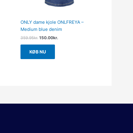
ONLY dame kjole ONLFREYA –
Medium blue denim
359.95
kr.
150.00
kr.
KØB NU