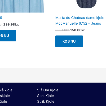
39
Marta du Chateau dame kjole
MdcManuelle 6752 – Jeans
kr.
299.98
kr.
399.00
kr.
150.00
kr.
ØB NU
KØB NU
lå kjole
Slå Om Kjole
skjole
Sort Kjole
jole
Strik Kjole