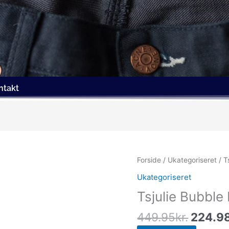
ntakt
Den
Forside
/
Ukategoriseret
/ T
oprind
Ukategoriseret
pris
Tsjulie Bubbl
var:
449.95
449.95
kr.
224.9