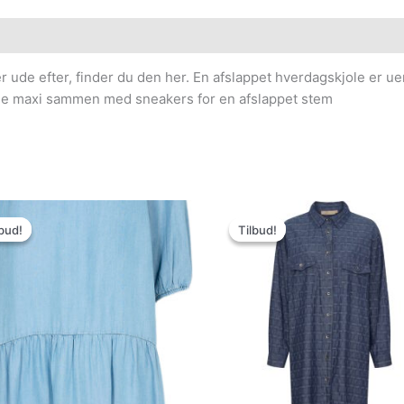
 er ude efter, finder du den her. En afslappet hverdagskjole er u
ende maxi sammen med sneakers for en afslappet stem
Den
Den
Den
Den
oprindelige
aktuelle
oprindelige
aktuelle
bud!
bud!
Tilbud!
Tilbud!
pris
pris
pris
pris
var:
er:
var:
er:
599.95kr..
299.98kr..
399.00kr..
150.00kr..