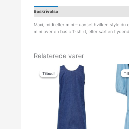
Beskrivelse
Maxi, midi eller mini – uanset hvilken style du
mini over en basic T-shirt, eller sæt en flyd
Relaterede varer
Den
Den
oprindelige
aktuelle
Tilbud!
Tilbud!
Til
Til
pris
pris
var:
er:
299.95kr..
149.98kr..