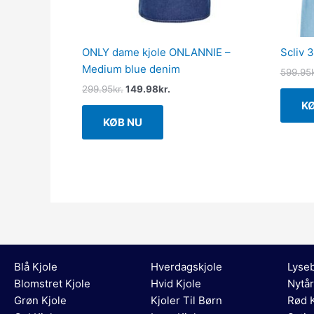
ONLY dame kjole ONLANNIE –
Scliv 
Medium blue denim
599.95
299.95
kr.
149.98
kr.
K
KØB NU
Blå Kjole
Hverdagskjole
Lyseb
Blomstret Kjole
Hvid Kjole
Nytår
Grøn Kjole
Kjoler Til Børn
Rød K