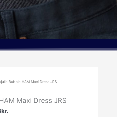
Den
sjulie Bubble HAM Maxi Dress JRS
elige
aktuelle
pris
e HAM Maxi Dress JRS
er:
kr..
224.98kr..
8
kr.