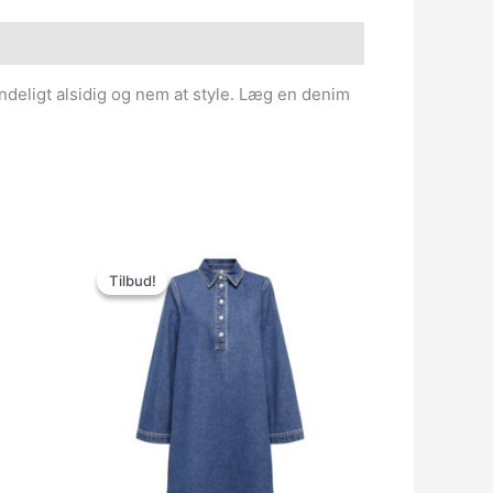
endeligt alsidig og nem at style. Læg en denim
Den
Den
oprindelige
aktuelle
Tilbud!
Tilbud!
pris
pris
var:
er:
359.95kr..
150.00kr..