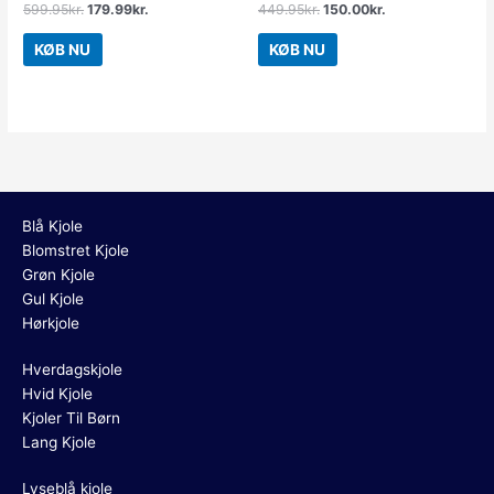
599.95
kr.
179.99
kr.
449.95
kr.
150.00
kr.
KØB NU
KØB NU
Blå Kjole
Blomstret Kjole
Grøn Kjole
Gul Kjole
Hørkjole
Hverdagskjole
Hvid Kjole
Kjoler Til Børn
Lang Kjole
Lyseblå kjole