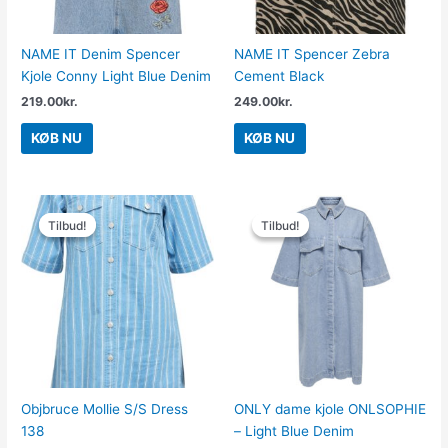
NAME IT Denim Spencer
NAME IT Spencer Zebra
Kjole Conny Light Blue Denim
Cement Black
219.00
kr.
249.00
kr.
KØB NU
KØB NU
Den
Den
Den
Den
oprindelige
aktuelle
oprindelige
aktuelle
Tilbud!
Tilbud!
Tilbud!
Tilbud!
pris
pris
pris
pris
var:
er:
var:
er:
599.95kr..
179.99kr..
449.95kr..
150.00kr..
Objbruce Mollie S/S Dress
ONLY dame kjole ONLSOPHIE
138
– Light Blue Denim