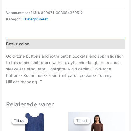
Varenummer (SKU):
8906711003684369512
Kategori:
Ukategoriseret
Beskrivelse
Gold-tone buttons and extra patch pockets lend sophistication
to this denim shift dress with a playful mini-length hem and a
sleeveless silhouette.Highlights- Rigid denim- Gold-tone
buttons- Round neck- Four front patch pockets- Tommy
Hilfiger branding- T
Relaterede varer
Den
Den
Den
Den
oprindelige
aktuelle
oprindelige
aktuelle
Tilbud!
Tilbud!
Tilbud!
Tilbud!
pris
pris
pris
pris
var:
er:
var:
er: