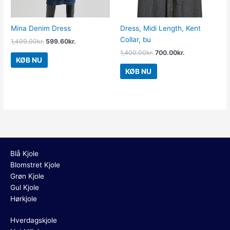
Mina Denim Dress
Dress, Midi Length, Kent
Collar, bu
1,499.00
kr.
599.60
kr.
1,400.00
kr.
700.00
kr.
KØB NU
KØB NU
Blå Kjole
Blomstret Kjole
Grøn Kjole
Gul Kjole
Hørkjole
Hverdagskjole