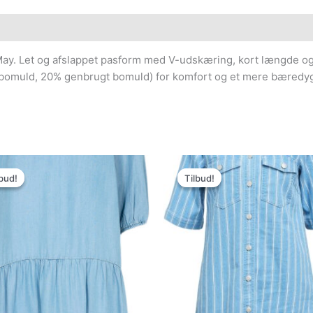
ay. Let og afslappet pasform med V-udskæring, kort længde og
% bomuld, 20% genbrugt bomuld) for komfort og et mere bæredyg
Den
Den
Den
Den
oprindelige
aktuelle
oprindelige
aktuelle
bud!
bud!
Tilbud!
Tilbud!
pris
pris
pris
pris
var:
er:
var:
er:
599.95kr..
299.98kr..
599.95kr..
179.99kr..