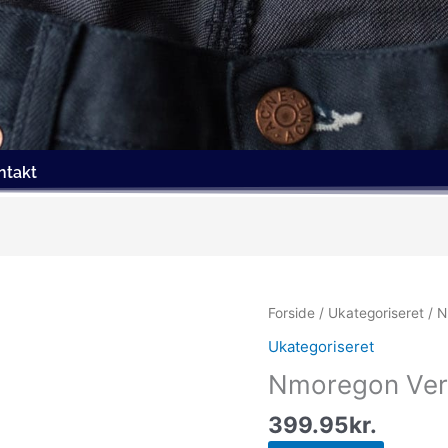
ntakt
Forside
/
Ukategoriseret
/ N
Ukategoriseret
Nmoregon Ver
399.95
kr.