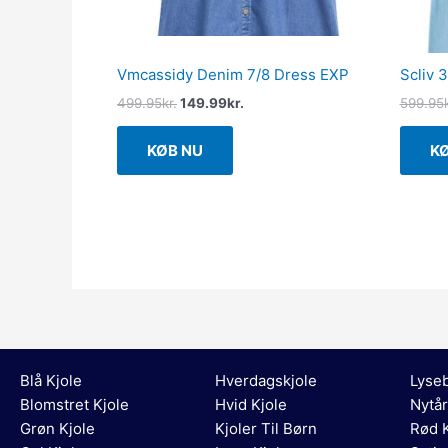
Vmcassidy Denim 7/8 Dress EXP
Scliv 
499.95
kr.
149.99
kr.
599.95
KØB NU
K
Blå Kjole
Hverdagskjole
Lyseb
Blomstret Kjole
Hvid Kjole
Nytår
Grøn Kjole
Kjoler Til Børn
Rød K