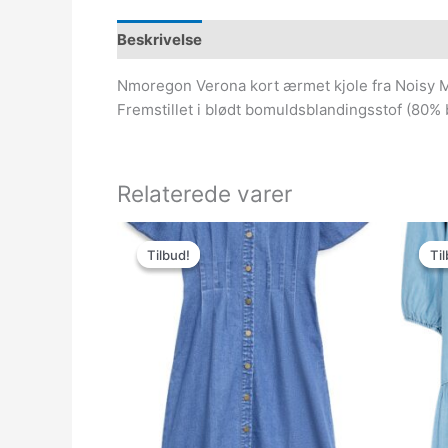
Beskrivelse
Nmoregon Verona kort ærmet kjole fra Noisy M
Fremstillet i blødt bomuldsblandingsstof (80
Relaterede varer
Den
Den
oprindelige
aktuelle
Tilbud!
Tilbud!
Til
Til
pris
pris
var:
er:
499.95kr..
149.99kr..