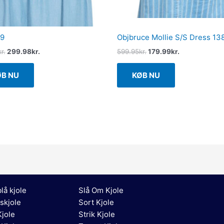
39
Objbruce Mollie S/S Dress 13
kr.
299.98
kr.
599.95
kr.
179.99
kr.
ØB NU
KØB NU
lå kjole
Slå Om Kjole
skjole
Sort Kjole
jole
Strik Kjole