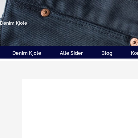
Gå
til
indholdet
Denim Kjole
Denim Kjole
Alle Sider
Blog
Ko