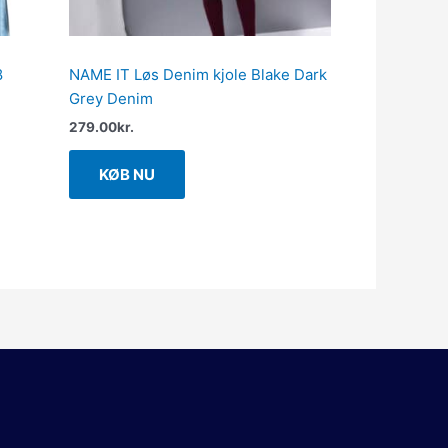
8
NAME IT Løs Denim kjole Blake Dark
Grey Denim
279.00
kr.
KØB NU