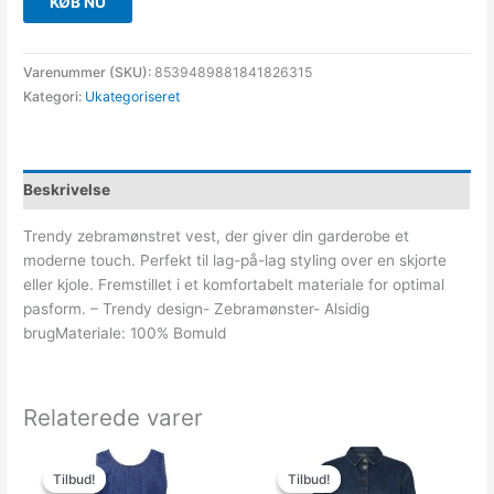
KØB NU
Varenummer (SKU):
8539489881841826315
Kategori:
Ukategoriseret
Beskrivelse
Trendy zebramønstret vest, der giver din garderobe et
moderne touch. Perfekt til lag-på-lag styling over en skjorte
eller kjole. Fremstillet i et komfortabelt materiale for optimal
pasform. – Trendy design- Zebramønster- Alsidig
brugMateriale: 100% Bomuld
Relaterede varer
Den
Den
Den
Den
oprindelige
aktuelle
oprindelige
aktuelle
Tilbud!
Tilbud!
Tilbud!
Tilbud!
pris
pris
pris
pris