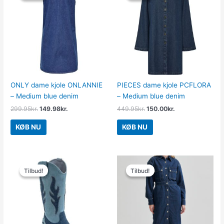
var:
er:
var:
er:
299.95kr..
149.98kr..
449.95kr..
150.00kr..
ONLY dame kjole ONLANNIE
PIECES dame kjole PCFLORA
– Medium blue denim
– Medium blue denim
299.95
kr.
149.98
kr.
449.95
kr.
150.00
kr.
KØB NU
KØB NU
Den
Den
Den
Den
oprindelige
aktuelle
oprindelige
aktuelle
Tilbud!
Tilbud!
Tilbud!
Tilbud!
pris
pris
pris
pris
var:
er:
var:
er:
499.00kr..
150.00kr..
1,499.00kr..
599.60kr..