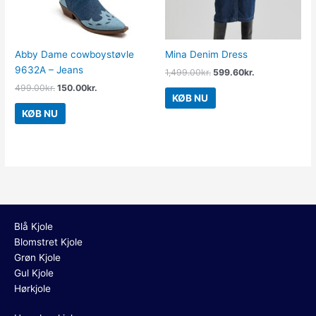
Abby Dame cowboystøvle
Mina Denim Dress
9632A – Jeans
1,499.00
kr.
599.60
kr.
499.00
kr.
150.00
kr.
KØB NU
KØB NU
Blå Kjole
Blomstret Kjole
Grøn Kjole
Gul Kjole
Hørkjole